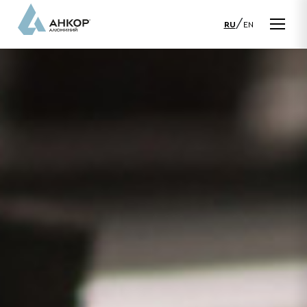
/
RU
EN