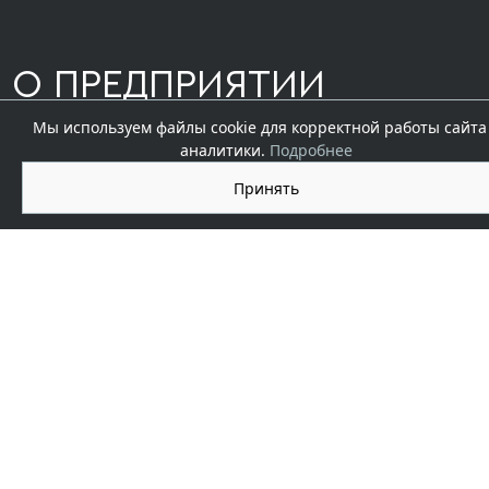
О ПРЕДПРИЯТИИ
Мы используем файлы cookie для корректной работы сайта
аналитики.
Подробнее
Компания АНКОР —
Принять
это многофункциональный
промышленный комплекс переработки
алюминия.
Много лет мы являемся надёжным
поставщиком для крупнейших отраслевых
компаний. Ориентир на взаимное
развитие является фундаментом