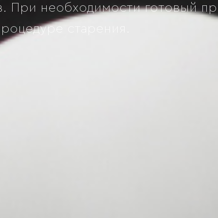
ров. При необходимости готовый п
процедуре старения.