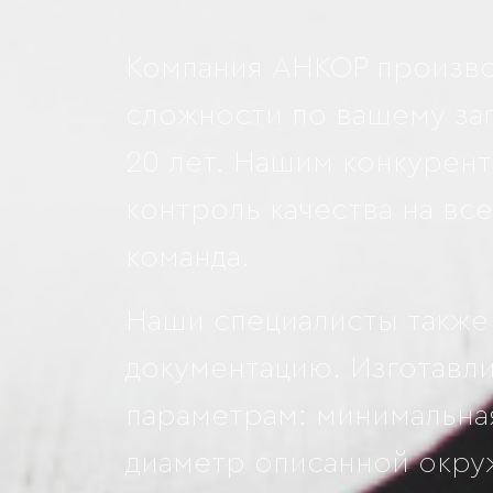
Компания АНКОР произв
сложности по вашему за
20 лет. Нашим конкурен
контроль качества на вс
команда.
Наши специалисты также 
документацию. Изготавл
параметрам: минимальна
диаметр описанной окружн