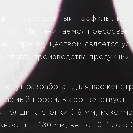
одит прессованный профиль люб
просу. Мы занимаемся прессован
тным преимуществом является ус
ех этапах производства продукции
могут разработать для вас конст
иваемый профиль соответствует
я толщина стенки 0,8 мм; максим
ости — 180 мм; вес от 0, 1 до 5,0