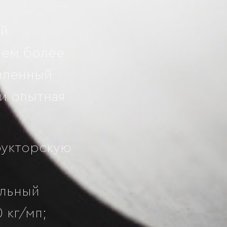
ой
ием более
иленный
 и опытная
рукторскую
альный
 кг/мп;